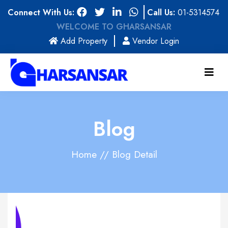
Connect With Us:
Call Us:
01-5314574
WELCOME TO GHARSANSAR
(current)
Add Property
Vendor Login
Blog
Home // Blog Detail